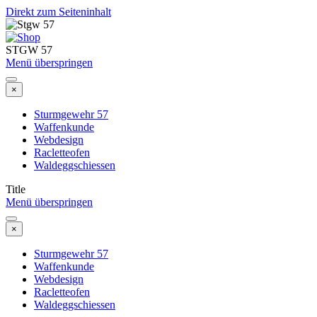
Direkt zum Seiteninhalt
STGW 57
Menü überspringen
×
Sturmgewehr 57
Waffenkunde
Webdesign
Racletteofen
Waldeggschiessen
Title
Menü überspringen
×
Sturmgewehr 57
Waffenkunde
Webdesign
Racletteofen
Waldeggschiessen