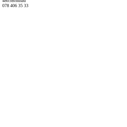
4805Brittnau
078 406 35 33